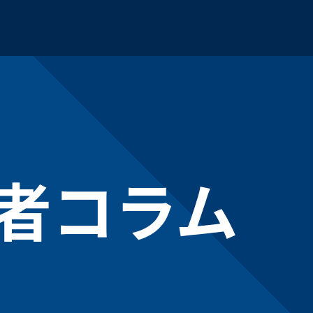
職
製造職
倉庫職
者コラム