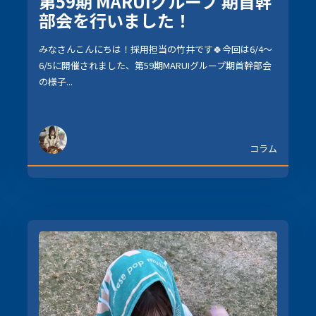
第59期 MARUIグループ 期首幹
部会を行いました！
みなさんこんにちは！採用担当の竹井です🍀今回は6/4～
6/5に開催されました、第59期MARUIグループ期首幹部会
の様子...
コラム