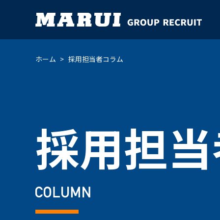
ホーム
採用担当者コラム
業務内容・職種
営業職
施工職
技術職
事務
キーワードで知るMARUI
採用担当
歴史・沿革
社員インタビュー
新卒採用
中途採用