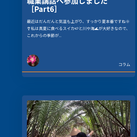
職業講話へ参加しました
［Part6］
最近はだんだんと気温も上がり、すっかり夏本番ですね🌞
🎐私は真夏に食べるスイカ🍉と川や海🌊が大好きなので、
これからの季節が...
コラム